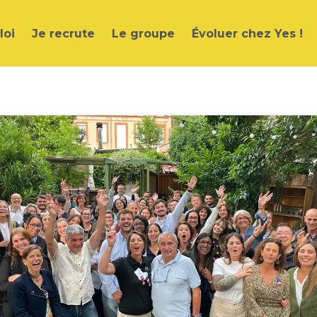
loi
Je recrute
Le groupe
Évoluer chez Yes !