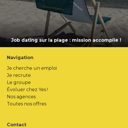
Job dating sur la plage : mission accomplie !
Navigation
Je cherche un emploi
Je recrute
Le groupe
Évoluer chez Yes !
Nos agences
Toutes nos offres
Contact